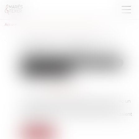
Accueil
Quelles sont les démarches à faire après un décès ?
Quelles sont les démarches à
faire après un décès ?
Droit de la famille, des personnes et de leur patrimoine
Patrimoine et succession
Publié le :
03/11/2022
Source :
www.bienpublic.com
Le décès d’un proche nous met aux prises avec un
certain nombre de formalités administratives.
Certaines sont assez immédiates, d’autres s’étalent
dans le temps.
Lire la suite