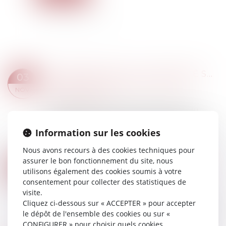
FINANCEMENT DE LA SÉCURITÉ SOCIALE : AU-DELÀ DE LA CRISE SANITAIRE, DES DÉFICITS SOCIAUX QUI PERDURENT
03
Droit du travail - Employeurs
/
Droit de la
NOV.
protection sociale
Dans le cadre de sa mission d’assistance au
Parlement et au Gouvernement, la Cour des
Information sur les cookies
comptes publie son rapport sur l’application des
lois de financement de la sécurité sociale...
Nous avons recours à des cookies techniques pour
Lire la suite
assurer le bon fonctionnement du site, nous
PRÉNOM DE L’ENFANT : POINT SUR LES DERNIÈRES ÉVOLUTIONS
02
utilisons également des cookies soumis à votre
Droit de la famille, des personnes et de leur
NOV.
consentement pour collecter des statistiques de
patrimoine
/
Filiation
visite.
Parachevant la politique de libéralisation du
Cliquez ci-dessous sur « ACCEPTER » pour accepter
prénom de l’enfant engagée il y a trente ans, les
le dépôt de l'ensemble des cookies ou sur «
pouvoirs législatif, exécutif comme judiciaire
CONFIGURER » pour choisir quels cookies