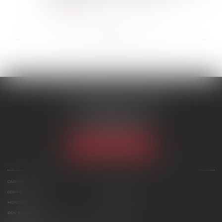
Lire la suite
...
...
<<
<
158
159
160
161
162
163
164
>
>>
SCP MARIES & TEXIER
1 rue Armand Cassagne
77000 MELUN
Tél :
01 64 79 74 20
NOUS LOCALISER
CABINET
ÉQUIPE
COMPÉTENCES
ACTUS
HONORAIRES
CONTACT
RDV EN LIGNE
PLAN DU SITE