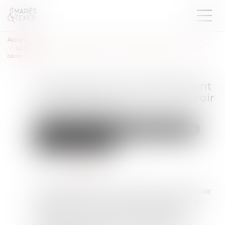
Accueil
La révocation par consentement mutuel d’une donation doit avoir une
cause licite
La révocation par consentement
mutuel d’une donation doit avoir
une cause licite
Droit de la famille, des personnes et de leur patrimoine
Patrimoine et succession
Publié le :
09/02/2023
Source :
www.efl.fr
Des juges du fond sont censurés pour ne pas avoir
recherché, comme il le leur était demandé, si la
cause de l'acte révocatoire d’une donation ne
résidait pas dans la volonté des parties de