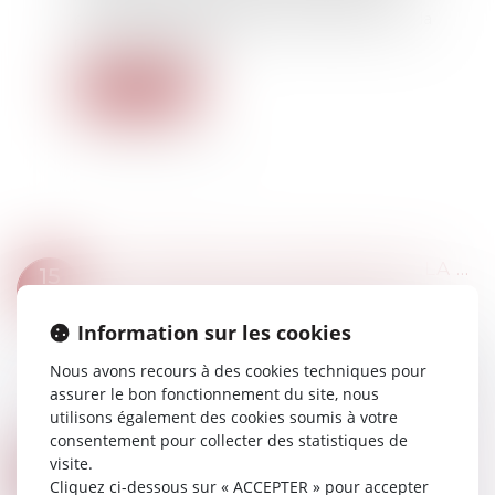
contourner les dispositions d'ordre public sur la
réserve héréditaire...
Lire la suite
L'IMPORTANT PATRIMOINE ET LA NATURE INFLUENÇABLE DU MAJEUR NE SUFFISENT PAS À LE PLACER SOUS TUTELLE
15
Droit de la famille, des personnes et de leur
FÉVR.
patrimoine
/
Patrimoine et succession
Information sur les cookies
Le caractère influençable du majeur et le fait
Nous avons recours à des cookies techniques pour
qu’une curatelle renforcée soit insuffisante au
assurer le bon fonctionnement du site, nous
regard de ses revenus élevés ne caractérisent
utilisons également des cookies soumis à votre
pas la nécessité pour lui d’être rep...
consentement pour collecter des statistiques de
Lire la suite
visite.
RETRAIT DE L’AUTORITÉ PARENTALE POUR PARTICIPATION À L’ESCALADE DU CONFLIT FAMILIAL
15
Cliquez ci-dessous sur « ACCEPTER » pour accepter
Droit de la famille, des personnes et de leur