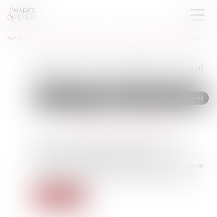
Accueil
Rupture conventionnelle : ce qui change au 1er septembre 2026
Rupture conventionnelle : ce qui
change au 1er septembre 2026
Droit du travail - Salariés
Relation individuelles au travail
Publié le :
22/06/2026
Source :
entreprendre.service-public.gouv.fr
À partir du 1er septembre 2026, les salariés qui
partiront dans le cadre d’une rupture
conventionnelle ne bénéficieront plus de la même
durée maximale d’indemnisation qu’auparavant...
Lire la suite