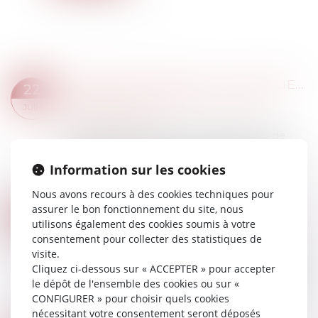
UN EMPLOYEUR PEUT-IL LICENCIER UNE SALARIÉE QUI NE LUI A PAS INDIQUÉ QU'ELLE ÉTAIT ENCEINTE ?
22
Droit du travail - Employeurs
/
Droit de la
JUIN
protection sociale
Dans un arrêt rendu le 3 juin 2026, la Cour de
cassation se prononce sur le cas d’une salariée
licenciée pour avoir annoncé sa grossesse
Information sur les cookies
tardivement à son employeur...
Nous avons recours à des cookies techniques pour
Lire la suite
assurer le bon fonctionnement du site, nous
CONGÉ SUPPLÉMENTAIRE DE NAISSANCE : PRÉCISIONS RÉGLEMENTAIRES SUR LES CONDITIONS DE PRISE DU CONGÉ
17
utilisons également des cookies soumis à votre
Droit du travail - Employeurs
/
Droit de la
JUIN
consentement pour collecter des statistiques de
protection sociale
visite.
Le décret du 30 mai 2026 précise les modalités
Cliquez ci-dessous sur « ACCEPTER » pour accepter
d'application du nouveau congé supplémentaire
le dépôt de l'ensemble des cookies ou sur «
de naissance prévu par le Code du travail. Il
CONFIGURER » pour choisir quels cookies
détermine notamment les délais dans le...
nécessitant votre consentement seront déposés