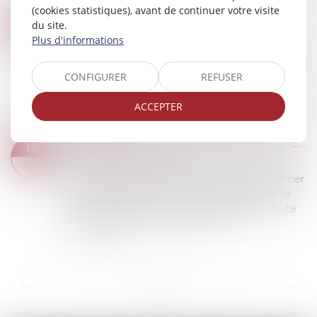
Lire la suite
(cookies statistiques), avant de continuer votre visite
ANNUALISATION DU TEMPS DE TRAVAIL : LA PRORATISATION DU SEUIL NE PEUT ÊTRE AUTOMATIQUE
17
du site.
Droit du travail - Employeurs
Plus d'informations
JUIN
La Cour de cassation censure, dans un arrêt du 3
juin 2026, une méthode de calcul des heures
CONFIGURER
REFUSER
supplémentaires jugée défavorable à
l’employeur dans le cadre d’un aménagement
ACCEPTER
du te...
Lire la suite
LA PROTECTION DE LA SALARIÉE ENCEINTE PRIME SUR L’OBLIGATION ALLÉGUÉE DE LOYAUTÉ
16
Droit du travail - Salariés
JUIN
Une salariée enceinte n’est pas tenue d’informer
son employeur de son état de grossesse. Dès
lors, son omission ne peut constituer une faute
grave justifiant son licenciement. T...
Lire la suite
...
...
<<
<
6
7
8
9
10
11
12
>
>>