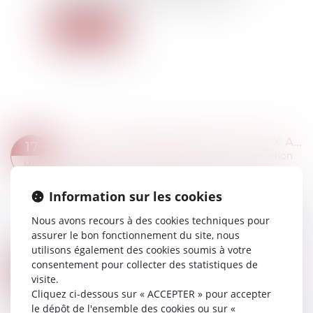
Lire la suite
DE LA JURISPRUDENCE LIÉE AUX ARRÊTS DE TRAVAIL
17
Droit du travail - Salariés
/
Droit de la protection
MAI
sociale
Des arrêts ont récemment illustré diverses
Information sur les cookies
situations pouvant se présenter à l’occasion
Nous avons recours à des cookies techniques pour
d’arrêts de travail. Retrouvez des réponses à des
assurer le bon fonctionnement du site, nous
situations concrètes qui peuvent surven...
utilisons également des cookies soumis à votre
Lire la suite
consentement pour collecter des statistiques de
TESTAMENT : COMMENT MODIFIER OU RÉVOQUER UN TESTAMENT ?
17
visite.
Droit de la famille, des personnes et de leur
MAI
Cliquez ci-dessous sur « ACCEPTER » pour accepter
patrimoine
/
Patrimoine et succession
le dépôt de l'ensemble des cookies ou sur «