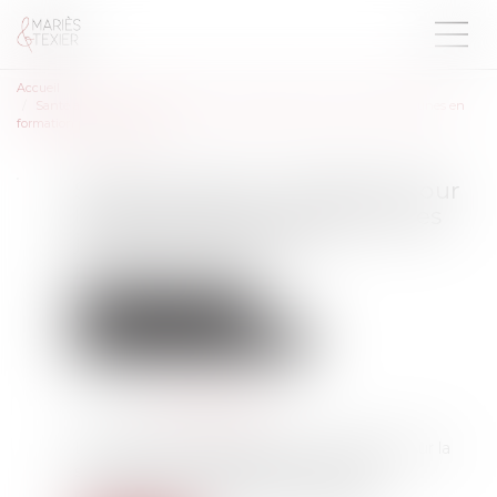
Accueil
Santé au travail : mémento pour les employeurs accueillant des jeunes en
formation professionnelle
Santé au travail : mémento pour
les employeurs accueillant des
jeunes en formation
professionnelle
Droit du travail - Salariés
Responsabilité accident du travail
Publié le :
16/05/2023
Source :
www.legisocial.fr
Le Ministère du Travail publie un mémento sur la
santé au travail des jeunes en formation
professionnelle accueillis en entreprise...