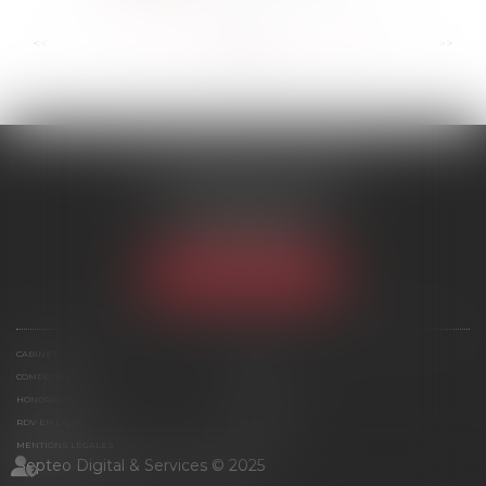
...
...
<<
<
144
145
146
147
148
149
150
>
>>
SCP MARIES & TEXIER
1 rue Armand Cassagne
77000 MELUN
Tél :
01 64 79 74 20
NOUS LOCALISER
CABINET
ÉQUIPE
COMPÉTENCES
ACTUS
HONORAIRES
CONTACT
RDV EN LIGNE
PLAN DU SITE
MENTIONS LÉGALES
Septeo Digital & Services © 2025