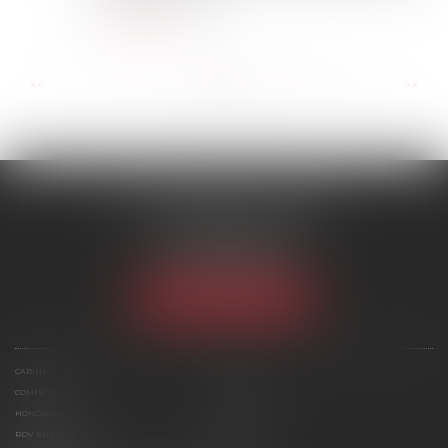
Lire la suite
...
...
<<
<
42
43
44
45
46
47
48
>
>>
SCP MARIES & TEXIER
1 rue Armand Cassagne
77000 MELUN
Tél :
01 64 79 74 20
NOUS LOCALISER
CABINET
ÉQUIPE
COMPÉTENCES
ACTUS
HONORAIRES
CONTACT
RDV EN LIGNE
PLAN DU SITE