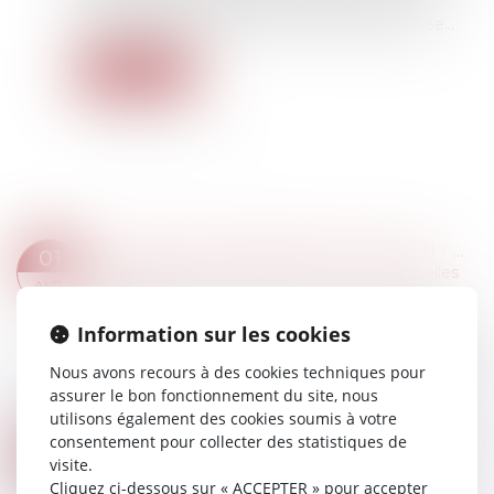
se faire auprès de certains organismes et aux
termes d’une méthode qui vient d’être précisée…
Lire la suite
OFFRE RAISONNABLE D'EMPLOI : PRÉCISION SUR LA ZONE GÉOGRAPHIQUE
01
Droit du travail - Salariés
/
Relation individuelles
AVR.
au travail
Le décret n° 2025-252 du 20 mars 2025, publié
Information sur les cookies
au Journal officiel du 21 mars 2025, précise que la
Nous avons recours à des cookies techniques pour
zone géographique définie dans le cadre de
assurer le bon fonctionnement du site, nous
l’offre raisonnable d’emploi (ORE) e...
utilisons également des cookies soumis à votre
Lire la suite
consentement pour collecter des statistiques de
FORFAIT JOURS ET DÉDUCTION DE COTISATIONS : PAS BESOIN D’ACCORD COLLECTIF APRÈS 2012
31
visite.
Droit du travail - Employeurs
/
Droit de la
MARS
Cliquez ci-dessous sur « ACCEPTER » pour accepter
protection sociale