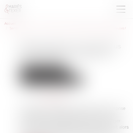
Accueil
Santé au travail : on en sait plus sur l’analyse des substances dangereuses !
Santé au travail : on en sait plus
sur l’analyse des substances
dangereuses !
Droit du travail - Salariés
Responsabilité accident du travail
Publié le :
27/03/2025
Source :
www.weblex.fr
L’inspection du travail peut demander à l’entreprise
de faire analyser certains agents chimiques et
substances susceptibles de présenter un danger
pour la santé des travailleurs. Cette analyse doit alors