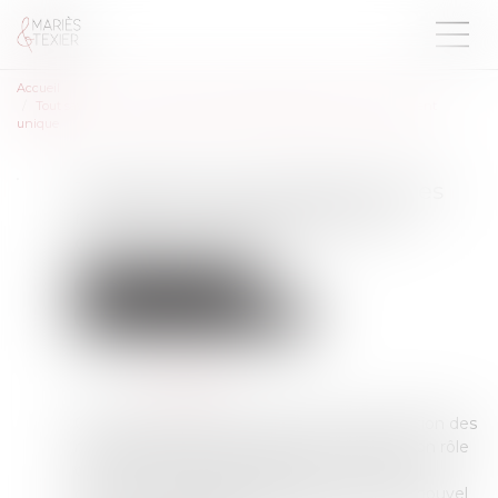
Accueil
Tout savoir sur l’évaluation des risques professionnels et le document
unique
Tout savoir sur l’évaluation des
risques professionnels et le
document unique
Droit du travail - Salariés
Responsabilité accident du travail
Publié le :
24/07/2025
Source :
www.inrs.fr
Qu’est-ce que le document unique d’évaluation des
risques professionnels (DUERP) ? Quel est son rôle
dans la démarche de prévention ? Que doit il
contenir ? Quand doit-il être mis à jour ? Un nouvel