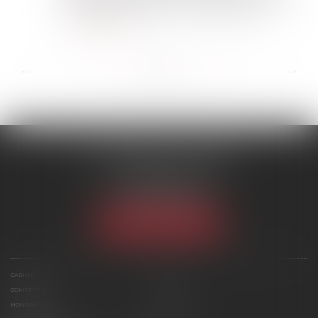
l’Ondam (Objectif national de dépenses d...
Lire la suite
...
...
<<
<
21
22
23
24
25
26
27
>
>>
SCP MARIES & TEXIER
1 rue Armand Cassagne
77000 MELUN
Tél :
01 64 79 74 20
NOUS LOCALISER
CABINET
ÉQUIPE
COMPÉTENCES
ACTUS
HONORAIRES
CONTACT