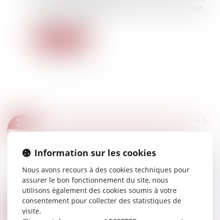
aide-mémoire juridique présente tout ce qu’il faut
savoir sur le DUERP...
Lire la suite
PAS DE DONATION-PARTAGE SANS LOTS DISTINCTS POUR CHAQUE DONATAIRE
25
Droit de la famille, des personnes et de leur
JUIL.
patrimoine
/
Patrimoine et succession
Information sur les cookies
Aux termes de l’ancien article 1075 du Code civil,
une donation-partage suppose une répartition
Nous avons recours à des cookies techniques pour
matérielle des biens effectuée par un ascendant
assurer le bon fonctionnement du site, nous
au profit de ses héritiers présom...
utilisons également des cookies soumis à votre
Lire la suite
consentement pour collecter des statistiques de
ARRÊT MALADIE LONGUE DURÉE : COMMENT GÉRER L'ABSENCE DU SALARIÉ EN ARRÊT DE TRAVAIL ?
25
visite.
Droit du travail - Employeurs
/
Responsabilité