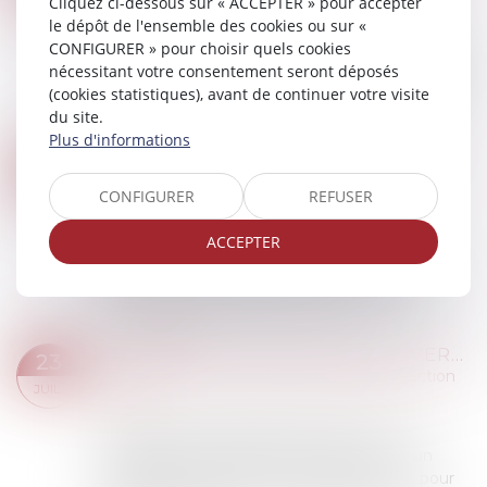
Cliquez ci-dessous sur « ACCEPTER » pour accepter
JUIL.
accident du travail
le dépôt de l'ensemble des cookies ou sur «
CONFIGURER » pour choisir quels cookies
L’arrêt maladie longue durée est une période
nécessitant votre consentement seront déposés
d’inexécution temporaire du contrat de travail du
(cookies statistiques), avant de continuer votre visite
salarié pour cause d'affection de longue durée
du site.
(ALD). Il s'agit d'une maladie dont...
Plus d'informations
Lire la suite
LICENCIEMENT ÉCONOMIQUE : L'EMPLOYEUR N’A PAS À PROUVER LE SUCCÈS DE SA STRATÉGIE, SEULEMENT SA RÉACTION FACE AUX DIFFICULTÉS
24
Droit du travail - Employeurs
/
Relation
CONFIGURER
REFUSER
JUIL.
individuelles au travail
Dans un arrêt du 1er juillet 2025, la Cour de
ACCEPTER
cassation rappelle que la légitimité d’un
licenciement économique ne se mesure ni à la
réussite de la stratégie adoptée, ni à la ri...
Lire la suite
INDEMNITÉS JOURNALIÈRES : VERS UN MONTANT UNIQUE POUR TOUS LES SALARIÉS ?
23
Droit du travail - Salariés
/
Droit de la protection
JUIL.
sociale
La Sécurité sociale française fait face à un
déséquilibre budgétaire persistant. Après un
dépassement estimé à 1,3 milliard d’euros pour