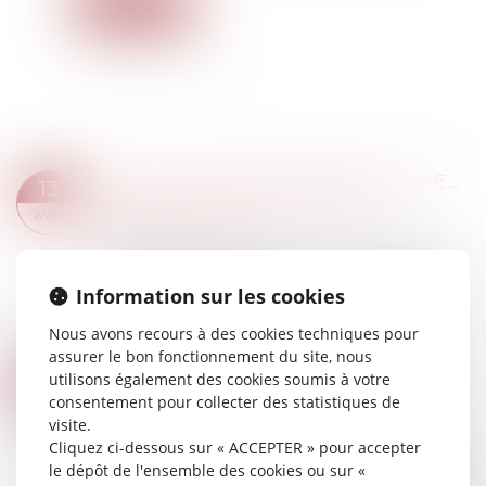
Lire la suite
LE CUMUL DES DIFFÉRENTS TYPES DE CONGÉS NE PEUT EXCÉDER LA DURÉE MAXIMALE DU CONGÉ ANNUEL
13
Droit du travail - Employeurs
/
Relation
AVR.
individuelles au travail
L’affaire présentée devant la Cour de cassation le
15 mars 2023 concerne un agent de service
Information sur les cookies
commercial employé depuis 1991 par la SNCF,
en temps partiel à temps choisi depuis 2...
Nous avons recours à des cookies techniques pour
Lire la suite
assurer le bon fonctionnement du site, nous
QUASI-USUFRUIT ET ASSURANCE VIE : LA POSSIBILITÉ DU TOUT GRATUIT
12
utilisons également des cookies soumis à votre
Droit de la famille, des personnes et de leur
consentement pour collecter des statistiques de
AVR.
patrimoine
/
Patrimoine et succession
visite.
Cliquez ci-dessous sur « ACCEPTER » pour accepter
Le Code civil prévoit que, « si l’usufruit comprend
le dépôt de l'ensemble des cookies ou sur «
des choses dont on ne peut faire usage sans les