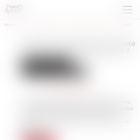
Accueil
Travaux de maintenance : priorité au dépannage ou à la sécurité ?
Travaux de maintenance : priorité
au dépannage ou à la sécurité ?
Droit du travail - Salariés
Responsabilité accident du travail
Publié le :
14/04/2023
Source :
www.editions-legislatives.fr
Les travaux de maintenance, très accidentogènes,
ne doivent pas être dispensés d’une évaluation des
risques. Plans de prévention et contrats de
maintenance peuvent être de bons outils, estime
l’INRS...