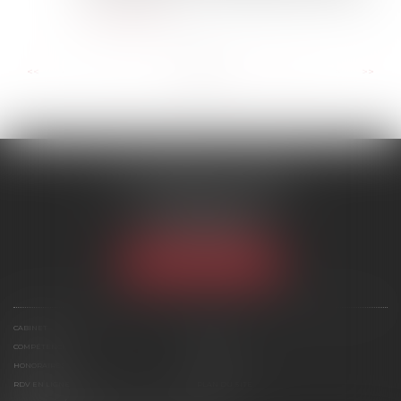
Lire la suite
...
...
<<
<
6
7
8
9
10
11
12
>
>>
SCP MARIES & TEXIER
1 rue Armand Cassagne
77000 MELUN
Tél :
01 64 79 74 20
NOUS LOCALISER
CABINET
ÉQUIPE
COMPÉTENCES
ACTUS
HONORAIRES
CONTACT
RDV EN LIGNE
PLAN DU SITE