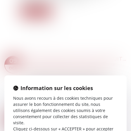
Lire la suite
DONATION AVEC QUASI-USUFRUIT : LES PRÉCISIONS DU FISC
09
Droit de la famille, des personnes et de leur
OCT.
patrimoine
/
Patrimoine et succession
L’administration fiscale a apporté, dans son
BOFIP du 26 septembre 2024* des
Information sur les cookies
éclaircissements sur l’application du nouvel
Nous avons recours à des cookies techniques pour
article 774 bis du CGI. Ce dispositif anti-abus
assurer le bon fonctionnement du site, nous
restrei...
utilisons également des cookies soumis à votre
Lire la suite
consentement pour collecter des statistiques de
CONTRAT OBSÈQUES
25
visite.
Droit de la famille, des personnes et de leur
SEPT.
Cliquez ci-dessous sur « ACCEPTER » pour accepter
patrimoine
/
Patrimoine et succession