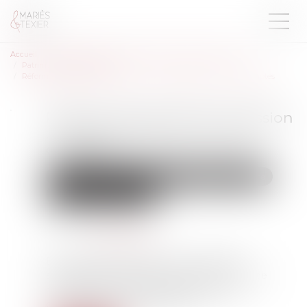
Accueil
Droit de la famille, des personnes et de leur patrimoine
Patrimoine et succession
Réforme des droits de succession : ce que propose la Cour des comptes
Réforme des droits de succession
: ce que propose la Cour des
comptes
Droit de la famille, des personnes et de leur patrimoine
Patrimoine et succession
Publié le :
02/10/2024
Source :
www.lepoint.fr
Dans un rapport présenté ce mercredi 25
septembre, la Cour des comptes préconise de
raboter deux niches fiscales profitant aux
contribuables les plus fortunés...