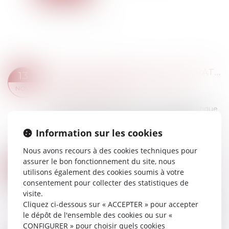
CONGÉS SABBATIQUES - CONTRAT DE TRAVAIL
13
Droit du travail - Employeurs
/
Relation
NOV.
individuelles au travail
Prévu par le droit du travail, le congé sabbatique
est un congé de longue durée entraînant la
suspension du contrat de travail (absence de
Information sur les cookies
rémunération) contrairement aux congés...
Nous avons recours à des cookies techniques pour
Lire la suite
assurer le bon fonctionnement du site, nous
GRIEFS INVOQUÉS DANS LA LETTRE DE LICENCIEMENT ET OFFICE DU JUGE
07
utilisons également des cookies soumis à votre
Droit du travail - Employeurs
/
Relation
NOV.
consentement pour collecter des statistiques de
individuelles au travail
visite.
La Cour de cassation considère qu’il résulte des
Cliquez ci-dessous sur « ACCEPTER » pour accepter
articles L 1232-1 et L 1232-6 du Code du travail
le dépôt de l'ensemble des cookies ou sur «
que la lettre de licenciement fixe les limites du
CONFIGURER » pour choisir quels cookies