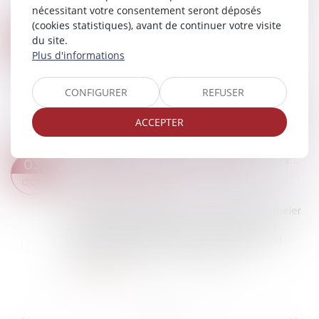
litige en ce qui concerne les...
nécessitant votre consentement seront déposés
Lire la suite
(cookies statistiques), avant de continuer votre visite
LA CLAUSE D'EXCLUSIVITÉ DOIT CONTENIR DES MENTIONS OBLIGATOIRES POUR ÊTRE VALABLE
09
du site.
Droit du travail - Employeurs
/
Relation
Plus d'informations
OCT.
individuelles au travail
La clause par laquelle un salarié s'engage à
CONFIGURER
REFUSER
consacrer l'exclusivité de son activité à son
employeur porte atteinte à la liberté du travail et
ACCEPTER
n'est valable que si elle est indi...
Lire la suite
VALIDITÉ DU LICENCIEMENT PENDANT UNE PÉRIODE DE SUSPENSION CONSÉCUTIVE À UN ACCIDENT DU TRAVAIL EN CAS DE CESSATION TOTALE ET DÉFINITIVE DE LA SOCIÉTÉ
03
Droit du travail - Employeurs
/
Relation
OCT.
individuelles au travail
La Cour de cassation a eu l’occasion de rappeler
le 11 septembre dernier que dès lors que la
cessation d'activité est réelle et qu'elle rend
impossible la poursuite du contrat d...
Lire la suite
...
...
<<
<
5
6
7
8
9
10
11
>
>>