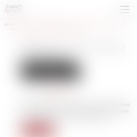
Accueil
Droit du travail - Employeurs
Relation individuelles au travail
Télétravail : un retour en arrière est-il possible ?
Télétravail : un retour en arrière
est-il possible ?
Droit du travail - Employeurs
Relation individuelles au travail
Publié le :
20/11/2024
Source :
www.legisocial.fr
Depuis plusieurs mois, de plus en plus d'entreprises
annoncent revenir sur le télétravail de leurs salariés.
Mais dans quelle mesure est-ce possible ?
Lire la suite