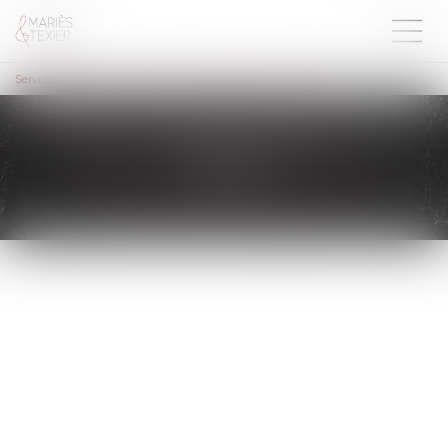
Services
RDV en ligne
RDV en ligne en Droit du Travail
RDV EN LIGNE EN DROIT DU
TRAVAIL