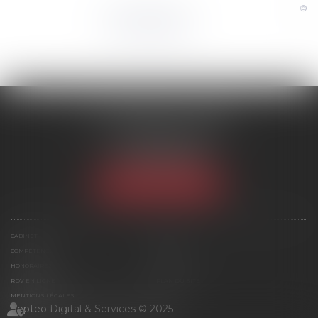
©
Powered by
SCP MARIES & TEXIER
1 rue Armand Cassagne
77000 MELUN
Tél :
01 64 79 74 20
NOUS LOCALISER
CABINET
ÉQUIPE
COMPÉTENCES
ACTUS
HONORAIRES
CONTACT
RDV EN LIGNE
PLAN DU SITE
MENTIONS LÉGALES
Septeo Digital & Services © 2025