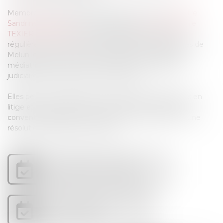
Membres de l’Association MEDIATION 77, dont
Maître
Sandrine MARIÈS
est la trésorière et
Maître Stéphanie
TEXIER-MARTINELLI
la vice-présidente, elles sont
régulièrement désignées par les Tribunaux Judiciaires de
Melun, de Meaux et de Fontainebleau en qualité de
médiatrices pour mettre en œuvre des médiations
judiciaires ordonnées par les juridictions.
Elles peuvent également être choisies par les parties en
litige et leurs avocats dans le cadre d’une médiation
conventionnelle pour accompagner les parties vers une
résolution amiable de leur litige.
Je prends RDV avec Maître
Stéphanie TEXIER-MARTINELLI
Je prends RDV avec Maître
Sandrine MARIÈS