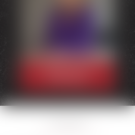
Stéphanie
TEXIER-
MARTINELLI
Avocate Associée
ACTUALITÉS