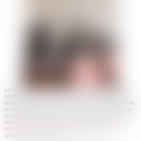
La médiation est un processus de résolution amiable des
conflits par lequel des personnes qu’un différend oppose
tentent de parvenir à une solution amiable grâce à l’aide du
médiateur qui intervient comme un tiers neutre, impartial
et indépendant dans un cadre strictement confidentiel.
Maître Stéphanie TEXIER-MARTINELLI
et
Maître Sandrine
MARIÈS
sont médiatrices titulaires des diplômes
universitaires de l’Ifomène.