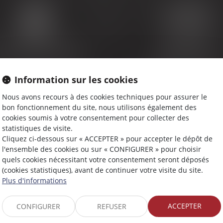
oit de la famille
Médiation
Information sur les cookies
Nous avons recours à des cookies techniques pour assurer le
bon fonctionnement du site, nous utilisons également des
cookies soumis à votre consentement pour collecter des
statistiques de visite.
DERNIÈRES ACTUALITÉS
Cliquez ci-dessous sur « ACCEPTER » pour accepter le dépôt de
l'ensemble des cookies ou sur « CONFIGURER » pour choisir
quels cookies nécessitant votre consentement seront déposés
(cookies statistiques), avant de continuer votre visite du site.
Plus d'informations
ACCIDENTS DU TRAVAIL : INDEMNISATION LIMITÉE À QUATRE ANS
26
otection sociale
Droit du trav
SEPT.
ACCEPTER
CONFIGURER
REFUSER
026 fixe la durée
La Cour de
s journalières dues au
ne peut bén